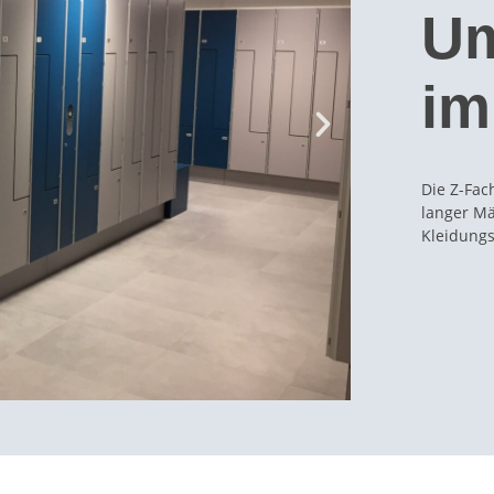
Um
im
Die Z-Fac
langer Mä
Kleidungs