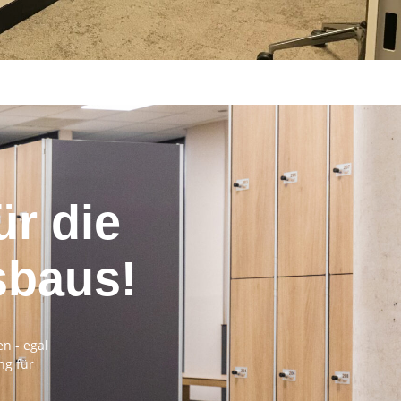
ür die
sbaus!
en - egal
ng für