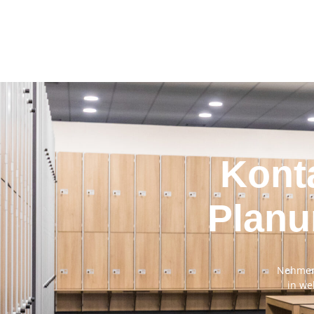
Konta
Planu
Nehmen S
in we