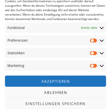
Cookies, um Geräteinformationen zu speichern und/oder darauf
Kontakt
zuzugreifen. Wenn du diesen Technologien zustimmst, können wir Daten
wie das Surfverhalten oder eindeutige IDs auf dieser Website
verarbeiten. Wenn du deine Einwilligung nicht erteilst oder zurückziehst,
können bestimmte Merkmale und Funktionen beeinträchtigt werden.
Zertifizierungen
Funktional
Immer aktiv
Präferenzen
Statistiken
Marketing
513925 QM08
513925 UM
AKZEPTIEREN
Impressum
Datenschutzhinweise
ABLEHNEN
EINSTELLUNGEN SPEICHERN
© 2026 Geschwender Innenausbau GmbH